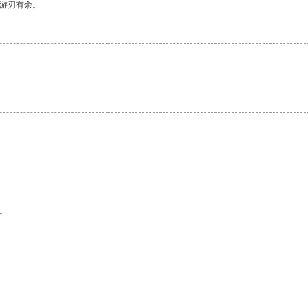
中游刃有余。
。