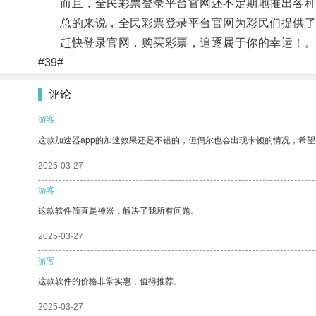
而且，全民彩票登录平台官网还不定期地推出各种
总的来说，全民彩票登录平台官网为彩民们提供了一
赶快登录官网，购买彩票，追逐属于你的幸运！
#39#
评论
游客
这款加速器app的加速效果还是不错的，但偶尔也会出现卡顿的情况，希
2025-03-27
游客
这款软件简直是神器，解决了我所有问题。
2025-03-27
游客
这款软件的价格非常实惠，值得推荐。
2025-03-27