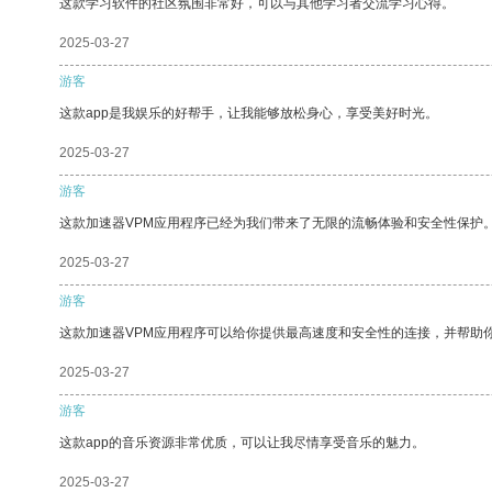
这款学习软件的社区氛围非常好，可以与其他学习者交流学习心得。
2025-03-27
游客
这款app是我娱乐的好帮手，让我能够放松身心，享受美好时光。
2025-03-27
游客
这款加速器VPM应用程序已经为我们带来了无限的流畅体验和安全性保护
2025-03-27
游客
这款加速器VPM应用程序可以给你提供最高速度和安全性的连接，并帮助
2025-03-27
游客
这款app的音乐资源非常优质，可以让我尽情享受音乐的魅力。
2025-03-27