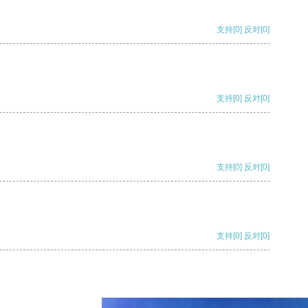
支持
[0]
反对
[0]
支持
[0]
反对
[0]
支持
[0]
反对
[0]
支持
[0]
反对
[0]
支持
[0]
反对
[0]