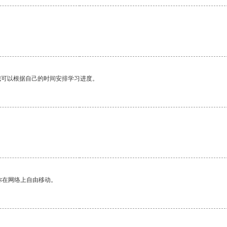
我可以根据自己的时间安排学习进度。
你在网络上自由移动。