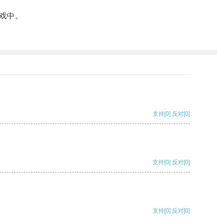
戏中。
支持
[0]
反对
[0]
支持
[0]
反对
[0]
支持
[0]
反对
[0]