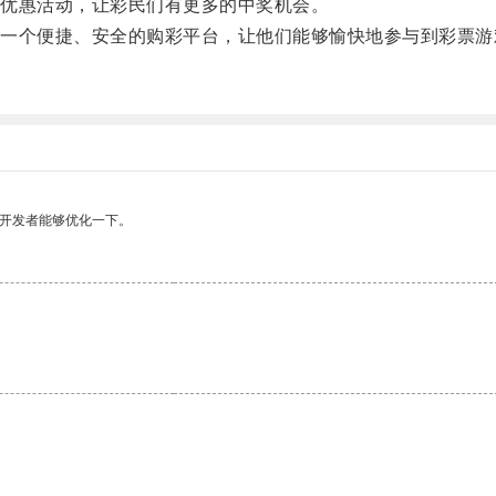
优惠活动，让彩民们有更多的中奖机会。
个便捷、安全的购彩平台，让他们能够愉快地参与到彩票游
。
望开发者能够优化一下。