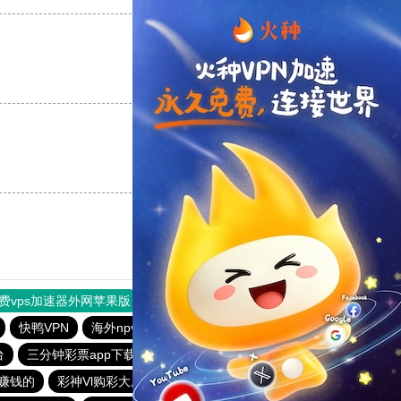
支持
[0]
反对
[0]
支持
[0]
反对
[0]
费vps加速器外网苹果版
旋风加速度器
快连加速器
快鸭VPN
海外npv加速器官网
全民彩票官网最新登录入口
台
三分钟彩票app下载
全民彩票安卓版
赚钱的
彩神Vl购彩大厅
新人送29元彩金平台