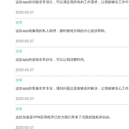
这款app的功能非常强大，可以满足我所有的工作需求，让我能够在工作
2025-03-27
游客
这款app就像我的私人助理，随时随地为我的办公提供帮助。
2025-03-27
游客
这款app的游戏非常好玩，可以让我消磨时间。
2025-03-27
游客
这款app的客服非常专业，遇到问题总是能够及时解决，让我能够安心工作
2025-03-27
游客
这款加速器VPM应用程序已经为我们带来了无限的隐私和自由。
2025-03-27