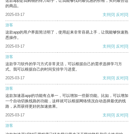
这款app是我购物的得力助手，让我能够找到最优惠的价格，买到最合适
的商品。
2025-03-17
支持
[0]
反对
[0]
游客
这款app的用户界面简洁明了，使用起来非常容易上手，让我能够快速熟
悉操作。
2025-03-17
支持
[0]
反对
[0]
游客
这款学习软件的学习方式非常灵活，可以根据自己的需求选择学习方
式。我可以根据自己的时间安排学习进度。
2025-03-17
支持
[0]
反对
[0]
游客
这款加速器app的功能有点单一，可以增加一些新功能。比如，可以增加
一个自动切换线路的功能，这样就可以根据网络情况自动选择最优的线
路，从而获得更好的加速效果。
2025-03-17
支持
[0]
反对
[0]
游客