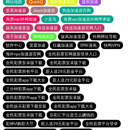
网站地图
QuickQ
旋风加速度器
旋风加速
坚果加速器
tiktok加速器
狗急加速器官网
免费vqn外网加速
小蓝鸟
免费vps加速器外网苹果版
旋风加速度器
快连加速器
快连加速器官网入口
原子加速器
快鸭加速器
旋风加速度器
外网网址导航
软件中心
雷霆加速
狂飙加速器
哔咔漫画
快鸭VPN
海外npv加速器官网
全民彩票官网最新登录入口
全民彩票安卓版下载
全民彩票安卓版下载
全民彩票所有平台
新人送29元彩金平台
全民彩票app下载大全
新人送29元彩金平台
三分钟彩票app下载
全民彩票安卓版
全民彩票软件app下载
全民彩票安卓版
全民娱乐彩票下载安装
全民彩票app下载大全
全民彩票安卓版下载
乐彩汇平台是怎么赚钱的
彩神Vl购彩大厅
新人送29元彩金平台
全民彩票平台登录