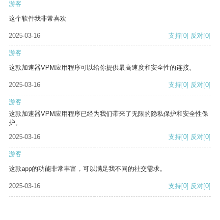
游客
这个软件我非常喜欢
2025-03-16
支持
[0]
反对
[0]
游客
这款加速器VPM应用程序可以给你提供最高速度和安全性的连接。
2025-03-16
支持
[0]
反对
[0]
游客
这款加速器VPM应用程序已经为我们带来了无限的隐私保护和安全性保
护。
2025-03-16
支持
[0]
反对
[0]
游客
这款app的功能非常丰富，可以满足我不同的社交需求。
2025-03-16
支持
[0]
反对
[0]