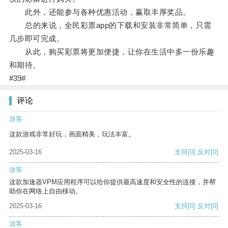
此外，还能参与各种优惠活动，赢取丰厚奖品。
总的来说，全民彩票app的下载和安装非常简单，只需
几步即可完成。
从此，购买彩票将更加便捷，让你在生活中多一份乐趣
和期待。
#39#
评论
游客
这款游戏非常好玩，画面精美，玩法丰富。
2025-03-16
支持
[0]
反对
[0]
游客
这款加速器VPM应用程序可以给你提供最高速度和安全性的连接，并帮
助你在网络上自由移动。
2025-03-16
支持
[0]
反对
[0]
游客