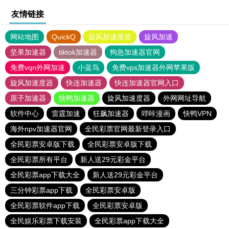
友情链接
网站地图
QuickQ
旋风加速度器
旋风加速
坚果加速器
tiktok加速器
狗急加速器官网
免费vqn外网加速
小蓝鸟
免费vps加速器外网苹果版
旋风加速度器
快连加速器
快连加速器官网入口
原子加速器
快鸭加速器
旋风加速度器
外网网址导航
软件中心
雷霆加速
狂飙加速器
哔咔漫画
快鸭VPN
海外npv加速器官网
全民彩票官网最新登录入口
全民彩票安卓版下载
全民彩票安卓版下载
全民彩票所有平台
新人送29元彩金平台
全民彩票app下载大全
新人送29元彩金平台
三分钟彩票app下载
全民彩票安卓版
全民彩票软件app下载
全民彩票安卓版
全民娱乐彩票下载安装
全民彩票app下载大全