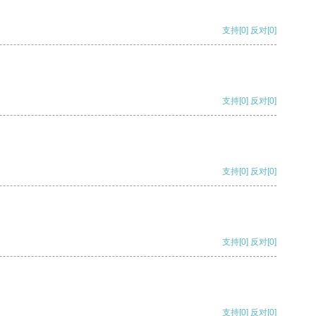
支持
[0]
反对
[0]
支持
[0]
反对
[0]
支持
[0]
反对
[0]
支持
[0]
反对
[0]
支持
[0]
反对
[0]