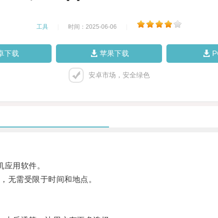
工具
|
时间：2025-06-06
|
卓下载
苹果下载
安卓市场，安全绿色
机应用软件。
，无需受限于时间和地点。