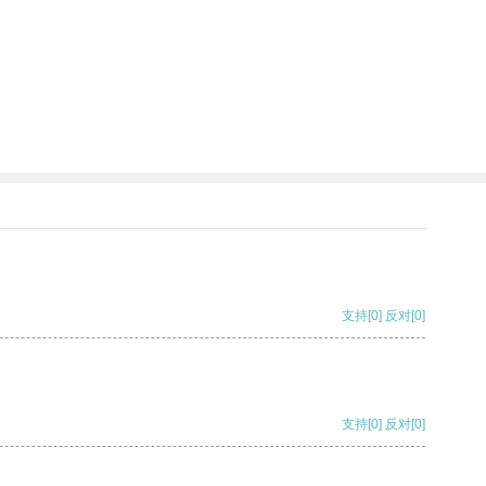
。
支持
[0]
反对
[0]
支持
[0]
反对
[0]