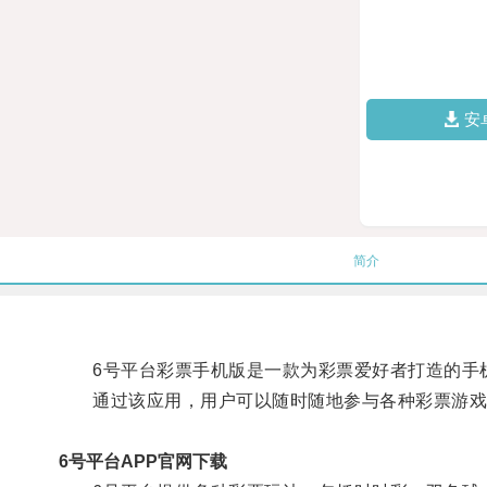
安
简介
6号平台彩票手机版是一款为彩票爱好者打造的手
通过该应用，用户可以随时随地参与各种彩票游戏
6号平台APP官网下载