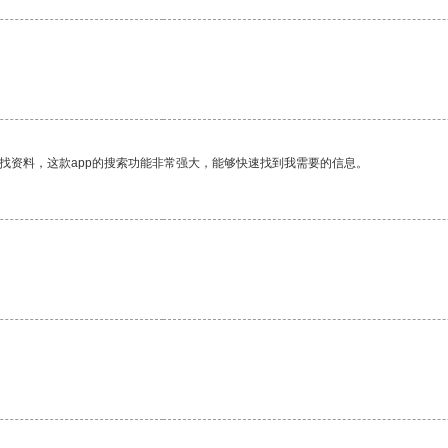
找资料，这款app的搜索功能非常强大，能够快速找到我需要的信息。
。