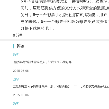
6号平台提供多种彩票玩法，包括时时彩、双色球
同时，应用还提供方便的支付方式和安全的数据加
另外，6号平台彩票手机版还拥有直播功能，用户可
总的来说，6号平台彩票手机版为彩票爱好者提供了
赶快下载体验吧！。
#39#
评论
游客
这款游戏的剧情非常感人，让我久久不能忘怀。
2025-06-06
游客
这款加速器app的加速效果一般，可以再提升一下，比如能够支持更多地
2025-06-06
游客