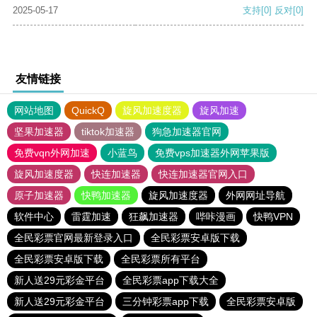
2025-05-17
支持
[0]
反对
[0]
友情链接
网站地图
QuickQ
旋风加速度器
旋风加速
坚果加速器
tiktok加速器
狗急加速器官网
免费vqn外网加速
小蓝鸟
免费vps加速器外网苹果版
旋风加速度器
快连加速器
快连加速器官网入口
原子加速器
快鸭加速器
旋风加速度器
外网网址导航
软件中心
雷霆加速
狂飙加速器
哔咔漫画
快鸭VPN
全民彩票官网最新登录入口
全民彩票安卓版下载
全民彩票安卓版下载
全民彩票所有平台
新人送29元彩金平台
全民彩票app下载大全
新人送29元彩金平台
三分钟彩票app下载
全民彩票安卓版