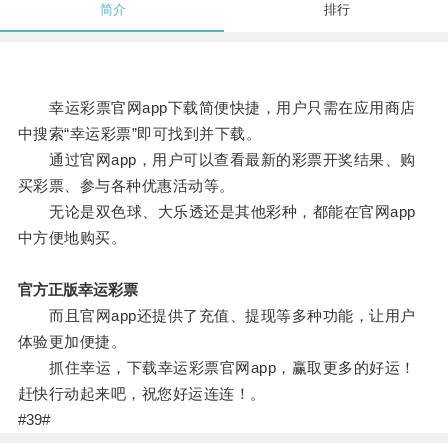
简介
排行
幸运彩票官网app下载简便快捷，用户只需在应用商店
中搜索“幸运彩票”即可找到并下载。
通过官网app，用户可以查看最新的彩票开奖结果、购
买彩票、参与各种优惠活动等。
无论是双色球、大乐透还是其他彩种，都能在官网app
中方便地购买。
官方正版幸运彩票
而且官网app还提供了充值、提现等多种功能，让用户
体验更加便捷。
抓住幸运，下载幸运彩票官网app，赢取更多的好运！
赶快行动起来吧，祝您好运连连！。
#39#