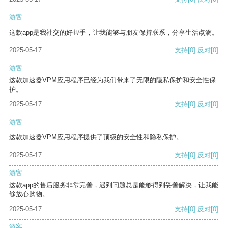
游客
这款app是我社交的好帮手，让我能够与朋友保持联系，分享生活点滴。
2025-05-17
支持
[0]
反对
[0]
游客
这款加速器VPM应用程序已经为我们带来了无限的隐私保护和安全性保
护。
2025-05-17
支持
[0]
反对
[0]
游客
这款加速器VPM应用程序提供了顶级的安全性和隐私保护。
2025-05-17
支持
[0]
反对
[0]
游客
这款app的售后服务非常完善，遇到问题总是能够得到妥善解决，让我能
够放心购物。
2025-05-17
支持
[0]
反对
[0]
游客