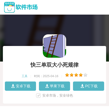
快三单双大小死规律
工具
|
时间：2025-04-16
|
安卓下载
苹果下载
PC下载
安卓市场，安全绿色