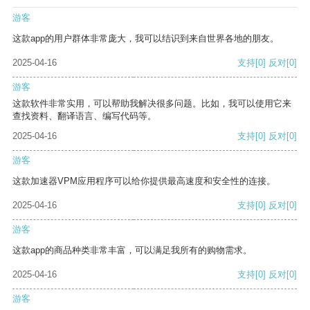
游客
这款app的用户群体非常庞大，我可以结识到来自世界各地的朋友。
2025-04-16
支持
[0]
反对
[0]
游客
这款软件非常实用，可以帮助我解决很多问题。比如，我可以使用它来
查找资料、翻译语言、编写代码等。
2025-04-16
支持
[0]
反对
[0]
游客
这款加速器VPM应用程序可以给你提供最高速度和安全性的连接。
2025-04-16
支持
[0]
反对
[0]
游客
这款app的商品种类非常丰富，可以满足我所有的购物需求。
2025-04-16
支持
[0]
反对
[0]
游客