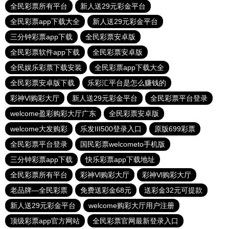
全民彩票所有平台
新人送29元彩金平台
全民彩票app下载大全
新人送29元彩金平台
三分钟彩票app下载
全民彩票安卓版
全民彩票软件app下载
全民彩票安卓版
全民娱乐彩票下载安装
全民彩票app下载大全
全民彩票安卓版下载
乐彩汇平台是怎么赚钱的
彩神Vl购彩大厅
新人送29元彩金平台
全民彩票平台登录
welcome盈彩购彩大厅广东
全民彩票安卓版
welcome大发购彩
乐发III500登录入口
原版699彩票
全民彩票平台登录
国民彩票welcometo手机版
三分钟彩票app下载
快乐彩票app下载地址
全民彩票所有平台
彩神Vl购彩大厅
彩神Vl购彩大厅
老品牌—全民彩票
免费送彩金68元
送彩金32元可提款
新人送29元彩金平台
welcome购彩大厅用户注册
顶级彩票app官方网站
全民彩票官网最新登录入口