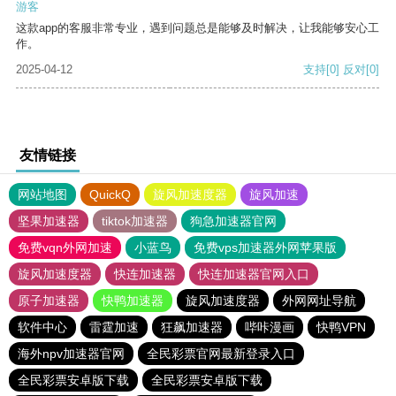
游客
这款app的客服非常专业，遇到问题总是能够及时解决，让我能够安心工
作。
2025-04-12
支持
[0]
反对
[0]
友情链接
网站地图
QuickQ
旋风加速度器
旋风加速
坚果加速器
tiktok加速器
狗急加速器官网
免费vqn外网加速
小蓝鸟
免费vps加速器外网苹果版
旋风加速度器
快连加速器
快连加速器官网入口
原子加速器
快鸭加速器
旋风加速度器
外网网址导航
软件中心
雷霆加速
狂飙加速器
哔咔漫画
快鸭VPN
海外npv加速器官网
全民彩票官网最新登录入口
全民彩票安卓版下载
全民彩票安卓版下载