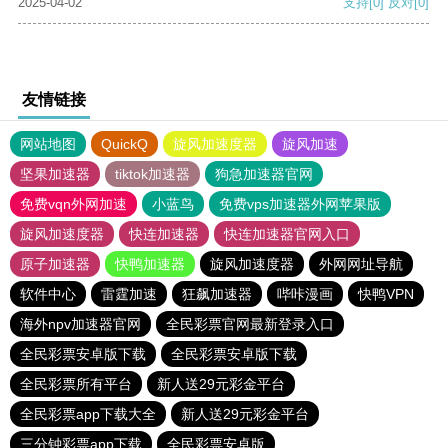
2025-04-02
支持
[0]
反对
[0]
友情链接
网站地图
QuickQ
旋风加速度器
旋风加速
坚果加速器
tiktok加速器
狗急加速器官网
免费vqn外网加速
小蓝鸟
免费vps加速器外网苹果版
旋风加速度器
快连加速器
快连加速器官网入口
原子加速器
快鸭加速器
旋风加速度器
外网网址导航
软件中心
雷霆加速
狂飙加速器
哔咔漫画
快鸭VPN
海外npv加速器官网
全民彩票官网最新登录入口
全民彩票安卓版下载
全民彩票安卓版下载
全民彩票所有平台
新人送29元彩金平台
全民彩票app下载大全
新人送29元彩金平台
三分钟彩票app下载
全民彩票安卓版