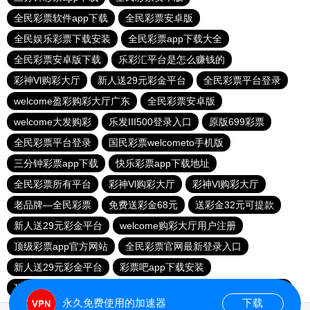
全民彩票软件app下载
全民彩票安卓版
全民娱乐彩票下载安装
全民彩票app下载大全
全民彩票安卓版下载
乐彩汇平台是怎么赚钱的
彩神Vl购彩大厅
新人送29元彩金平台
全民彩票平台登录
welcome盈彩购彩大厅广东
全民彩票安卓版
welcome大发购彩
乐发III500登录入口
原版699彩票
全民彩票平台登录
国民彩票welcometo手机版
三分钟彩票app下载
快乐彩票app下载地址
全民彩票所有平台
彩神Vl购彩大厅
彩神Vl购彩大厅
老品牌—全民彩票
免费送彩金68元
送彩金32元可提款
新人送29元彩金平台
welcome购彩大厅用户注册
顶级彩票app官方网站
全民彩票官网最新登录入口
新人送29元彩金平台
彩票吧app下载安装
顶级彩票app官方网站
三分钟彩票app下载
下载全民彩票
永久免费使用的加速器
下载