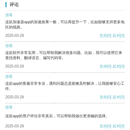
评论
游客
这款加速器app的加速效果一般，可以再提升一下，比如能够支持更多地
区的线路。
2025-03-29
支持
[0]
反对
[0]
游客
这款软件非常实用，可以帮助我解决很多问题。比如，我可以使用它来
查找资料、翻译语言、编写代码等。
2025-03-29
支持
[0]
反对
[0]
游客
这款app的客服非常专业，遇到问题总是能够及时解决，让我能够安心工
作。
2025-03-29
支持
[0]
反对
[0]
游客
这款app的用户评论非常真实，可以帮助我做出更准确的选择。
2025-03-29
支持
[0]
反对
[0]