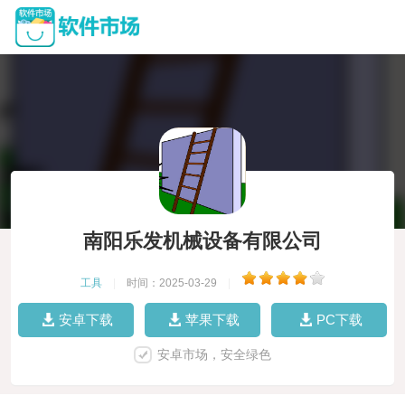
南阳乐发机械设备有限公司
工具
|
时间：2025-03-29
|
安卓下载
苹果下载
PC下载
安卓市场，安全绿色