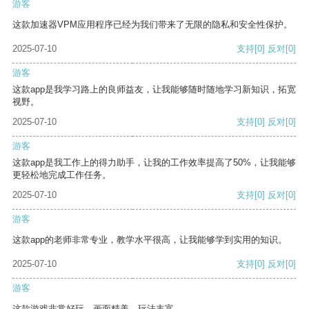
游客
这款加速器VPM应用程序已经为我们带来了无限的隐私和安全性保护。
2025-07-10
支持
[0]
反对
[0]
游客
这款app是我学习路上的良师益友，让我能够随时随地学习新知识，拓宽
视野。
2025-07-10
支持
[0]
反对
[0]
游客
这款app是我工作上的得力助手，让我的工作效率提高了50%，让我能够
更轻松地完成工作任务。
2025-07-10
支持
[0]
反对
[0]
游客
这款app的老师非常专业，教学水平很高，让我能够学到实用的知识。
2025-07-10
支持
[0]
反对
[0]
游客
这款游戏非常好玩，画面精美，玩法丰富。