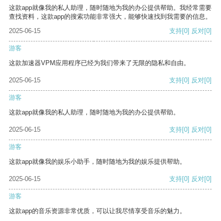
这款app就像我的私人助理，随时随地为我的办公提供帮助。我经常需要
查找资料，这款app的搜索功能非常强大，能够快速找到我需要的信息。
2025-06-15
支持
[0]
反对
[0]
游客
这款加速器VPM应用程序已经为我们带来了无限的隐私和自由。
2025-06-15
支持
[0]
反对
[0]
游客
这款app就像我的私人助理，随时随地为我的办公提供帮助。
2025-06-15
支持
[0]
反对
[0]
游客
这款app就像我的娱乐小助手，随时随地为我的娱乐提供帮助。
2025-06-15
支持
[0]
反对
[0]
游客
这款app的音乐资源非常优质，可以让我尽情享受音乐的魅力。