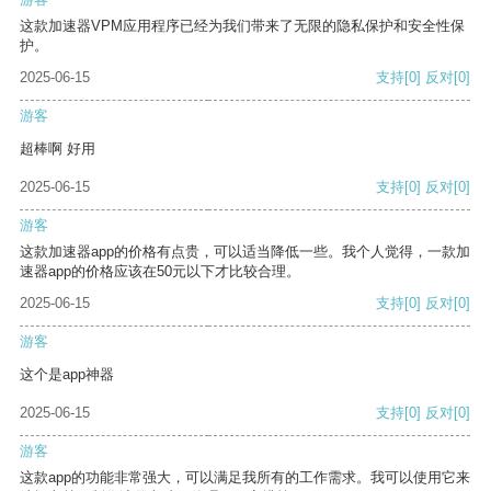
这款加速器VPM应用程序已经为我们带来了无限的隐私保护和安全性保
护。
2025-06-15
支持
[0]
反对
[0]
游客
超棒啊 好用
2025-06-15
支持
[0]
反对
[0]
游客
这款加速器app的价格有点贵，可以适当降低一些。我个人觉得，一款加
速器app的价格应该在50元以下才比较合理。
2025-06-15
支持
[0]
反对
[0]
游客
这个是app神器
2025-06-15
支持
[0]
反对
[0]
游客
这款app的功能非常强大，可以满足我所有的工作需求。我可以使用它来