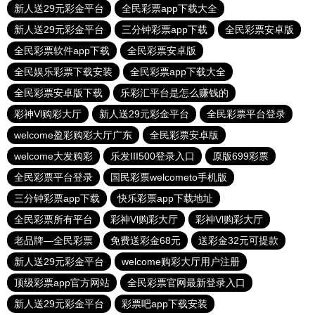
新人送29元彩金平台
全民彩票app下载大全
新人送29元彩金平台
三分钟彩票app下载
全民彩票安卓版
全民彩票软件app下载
全民彩票安卓版
全民娱乐彩票下载安装
全民彩票app下载大全
全民彩票安卓版下载
乐彩汇平台是怎么赚钱的
彩神Vl购彩大厅
新人送29元彩金平台
全民彩票平台登录
welcome盈彩购彩大厅广东
全民彩票安卓版
welcome大发购彩
乐发III500登录入口
原版699彩票
全民彩票平台登录
国民彩票welcometo手机版
三分钟彩票app下载
快乐彩票app下载地址
全民彩票所有平台
彩神Vl购彩大厅
彩神Vl购彩大厅
老品牌—全民彩票
免费送彩金68元
送彩金32元可提款
新人送29元彩金平台
welcome购彩大厅用户注册
顶级彩票app官方网站
全民彩票官网最新登录入口
新人送29元彩金平台
彩票吧app下载安装