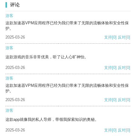
评论
游客
这款加速器VPM应用程序已经为我们带来了无限的流畅体验和安全性保
护。
2025-03-26
支持
[0]
反对
[0]
游客
这款游戏的音乐非常优美，听了让人心旷神怡。
2025-03-26
支持
[0]
反对
[0]
游客
这款加速器VPM应用程序已经为我们带来了无限的流畅体验和安全性保
护。
2025-03-26
支持
[0]
反对
[0]
游客
这款app就像我的私人导师，带领我探索知识的奥秘。
2025-03-26
支持
[0]
反对
[0]