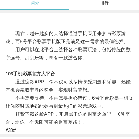
简介
排行
现在，越来越多的人选择通过手机应用来参与彩票游
戏，而6号平台彩票手机版正是满足这一需求的最佳选择。
用户可以在此平台上选择各种彩票玩法，包括传统的数
字选号、刮刮乐等，总有一款适合你。
106手机彩票官方大平台
通过这款APP，你不仅可以尽情享受刺激和乐趣，还能
有机会赢取丰厚的奖金，实现财富梦想。
不再需要等待、不再需要担心错过，6号平台彩票手机版
让你随时随地都能参与到最热门的彩票游戏中。
赶紧下载这款APP，开启属于你的财富之旅吧！ 6号平
台，给你一个无限可能的财富梦想！。
#39#