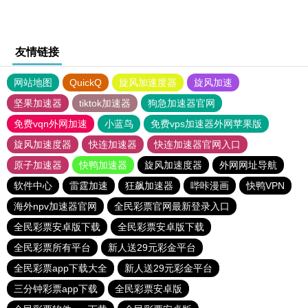
友情链接
网站地图
QuickQ
旋风加速度器
旋风加速
坚果加速器
tiktok加速器
狗急加速器官网
免费vqn外网加速
小蓝鸟
免费vps加速器外网苹果版
旋风加速度器
快连加速器
快连加速器官网入口
原子加速器
快鸭加速器
旋风加速度器
外网网址导航
软件中心
雷霆加速
狂飙加速器
哔咔漫画
快鸭VPN
海外npv加速器官网
全民彩票官网最新登录入口
全民彩票安卓版下载
全民彩票安卓版下载
全民彩票所有平台
新人送29元彩金平台
全民彩票app下载大全
新人送29元彩金平台
三分钟彩票app下载
全民彩票安卓版