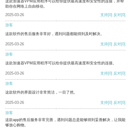
这款加速器VPM应用程序可以给你提供最高速度和安全性的连接，并帮
助你在网络上自由移动。
2025-03-26
支持
[0]
反对
[0]
游客
这款软件的售后服务非常好，遇到问题都能得到及时解决。
2025-03-26
支持
[0]
反对
[0]
游客
这款加速器VPM应用程序可以给你提供最高速度和安全性的连接。
2025-03-26
支持
[0]
反对
[0]
游客
这款软件的界面设计非常简洁，一目了然。
2025-03-26
支持
[0]
反对
[0]
游客
这款app的售后服务非常完善，遇到问题总是能够得到妥善解决，让我能
够放心购物。